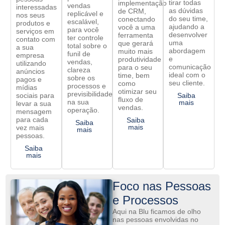
tirar todas
implementação
vendas
interessadas
as dúvidas
de CRM,
replicável e
nos seus
do seu time,
conectando
escalável,
produtos e
ajudando a
você a uma
para você
serviços em
desenvolver
ferramenta
ter controle
contato com
uma
que gerará
total sobre o
a sua
abordagem
muito mais
funil de
empresa
e
produtividade
vendas,
utilizando
comunicação
para o seu
clareza
anúncios
ideal com o
time, bem
sobre os
pagos e
seu cliente.
como
processos e
mídias
otimizar seu
previsibilidade
sociais para
Saiba
fluxo de
na sua
mais
levar a sua
vendas.
operação.
mensagem
para cada
Saiba
Saiba
mais
vez mais
mais
pessoas.
Saiba
mais
Foco nas Pessoas
e Processos
Aqui na Blu ficamos de olho
nas pessoas envolvidas no