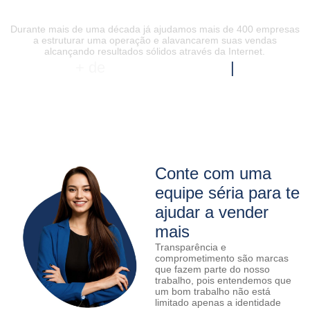
de Alto Nível
Durante mais de uma década já ajudamos mais de 400 empresas
a estruturar uma operação e alavancarem suas vendas
alcançando resultados sólidos através da Internet.
+ de
10 anos de Experiência
|
Conte com uma
equipe séria para te
ajudar a vender
mais
Transparência e
comprometimento são marcas
que fazem parte do nosso
trabalho, pois entendemos que
um bom trabalho não está
limitado apenas a identidade