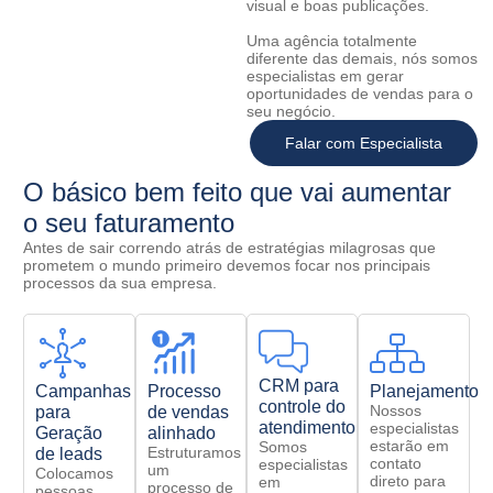
visual e boas publicações.
Uma agência totalmente
diferente das demais, nós somos
especialistas em gerar
oportunidades de vendas para o
seu negócio.
Falar com Especialista
O básico bem feito que vai aumentar
o seu faturamento
Antes de sair correndo atrás de estratégias milagrosas que
prometem o mundo primeiro devemos focar nos principais
processos da sua empresa.
CRM para
Campanhas
Processo
Planejamento
controle do
Nossos
para
de vendas
atendimento
especialistas
Geração
alinhado
estarão em
Somos
Estruturamos
de leads
contato
especialistas
um
Colocamos
direto para
em
processo de
pessoas